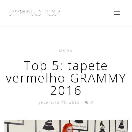
DESENHANDO MODA
Toggle
navigatio
MODA
Top 5: tapete
vermelho GRAMMY
2016
fevereiro 16, 2016 -
0