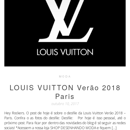
MODA
LOUIS VUITTON Verão 2018
Paris
outubro 10, 2017
Hey Rockers. O post de hoje é sobre o desfile da Louis Vuitton Verão 2018 –
Paris. Confira o as fotos do desfile: Desfile: Por hoje é isso pessoal, até o
próximo post. Para ficar por dentro das novidades do blog é só seguir as redes
sociais! *Acessem a nossa loja SHOP DESENHANDO MODA e fiquem […]