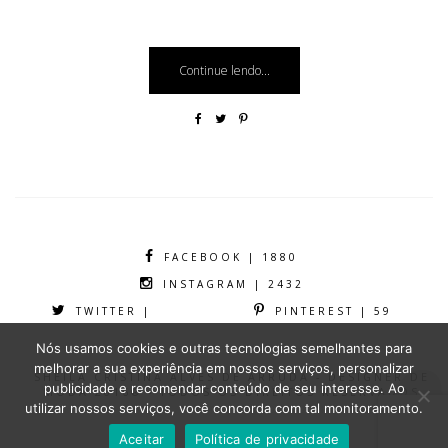
Continue lendo...
FACEBOOK | 1880
INSTAGRAM | 2432
TWITTER |
PINTEREST | 59
Nós usamos cookies e outras tecnologias semelhantes para
melhorar a sua experiência em nossos serviços, personalizar
SHEILA CRISTINA ALVES DE ARRUDA - DESIGNER DE
publicidade e recomendar conteúdo de seu interesse. Ao
MODA 2016® - TODOS OS DIREITOS RESERVADOS
utilizar nossos serviços, você concorda com tal monitoramento.
Aceitar
Política de privacidade