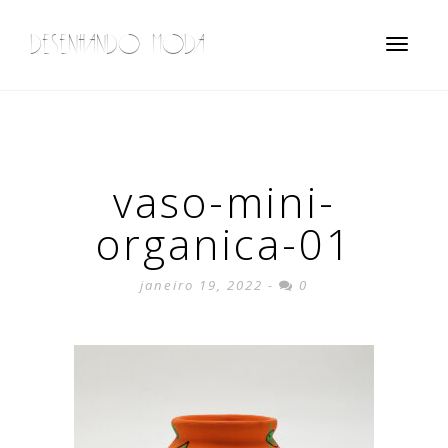
DESENHANDO MODA
Toggle
navigatio
vaso-mini-
organica-01
janeiro 19, 2022 -
0