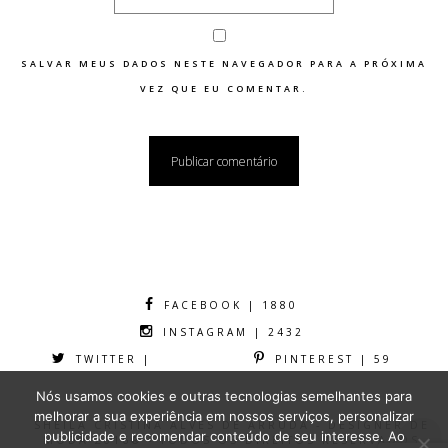
SALVAR MEUS DADOS NESTE NAVEGADOR PARA A PRÓXIMA
VEZ QUE EU COMENTAR.
FACEBOOK | 1880
INSTAGRAM | 2432
TWITTER |
PINTEREST | 59
Nós usamos cookies e outras tecnologias semelhantes para
melhorar a sua experiência em nossos serviços, personalizar
SHEILA CRISTINA ALVES DE ARRUDA - DESIGNER DE
publicidade e recomendar conteúdo de seu interesse. Ao
MODA 2016® - TODOS OS DIREITOS RESERVADOS