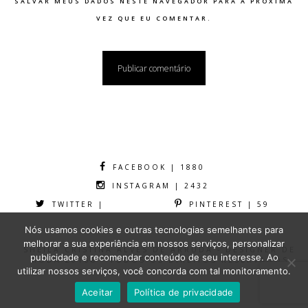
SALVAR MEUS DADOS NESTE NAVEGADOR PARA A PRÓXIMA
VEZ QUE EU COMENTAR.
FACEBOOK | 1880
INSTAGRAM | 2432
TWITTER |
PINTEREST | 59
Nós usamos cookies e outras tecnologias semelhantes para
melhorar a sua experiência em nossos serviços, personalizar
SHEILA CRISTINA ALVES DE ARRUDA - DESIGNER DE
publicidade e recomendar conteúdo de seu interesse. Ao
MODA 2016® - TODOS OS DIREITOS RESERVADOS
utilizar nossos serviços, você concorda com tal monitoramento.
Aceitar
Política de privacidade