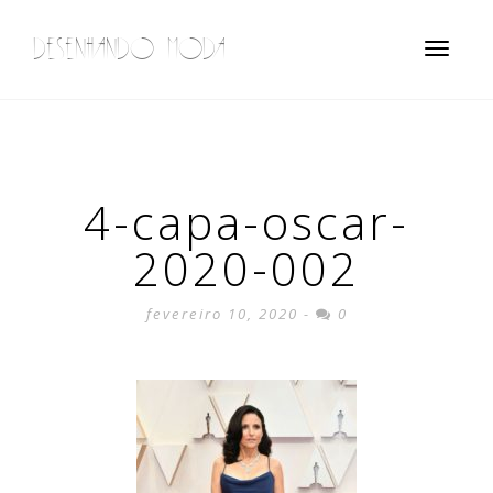
DESENHANDO MODA
Toggle
navigatio
4-capa-oscar-
2020-002
fevereiro 10, 2020 -
0