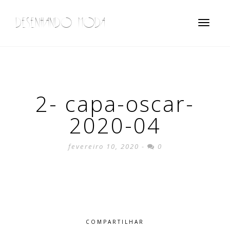
DESENHANDO MODA
Toggle
navigatio
2- capa-oscar-
2020-04
fevereiro 10, 2020 -
0
COMPARTILHAR