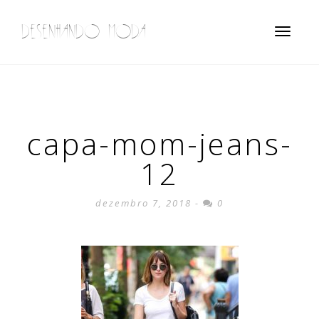
DESENHANDO MODA
Toggle
navigatio
capa-mom-jeans-
12
dezembro 7, 2018 -
0