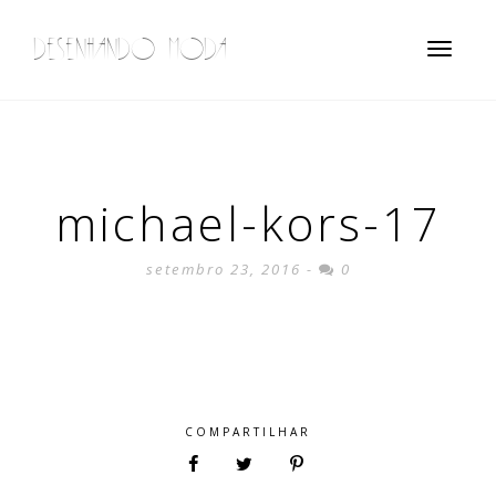
DESENHANDO MODA
Toggle
navigatio
michael-kors-17
setembro 23, 2016 -
0
COMPARTILHAR