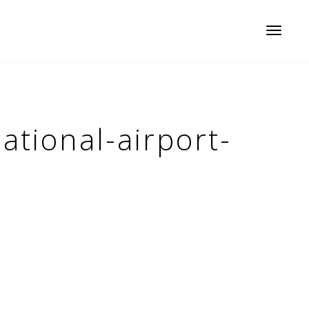
Toggle
navigatio
ational-airport-