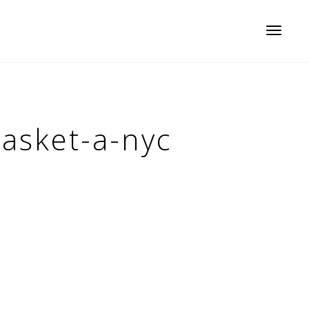
Toggle
navigatio
asket-a-nyc