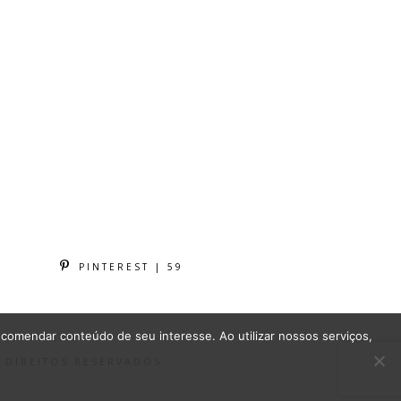
PINTEREST | 59
comendar conteúdo de seu interesse. Ao utilizar nossos serviços,
S DIREITOS RESERVADOS