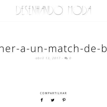
DESENHANDO MODA
nner-a-un-match-de-b
abril 13, 2017 -
0
COMPARTILHAR