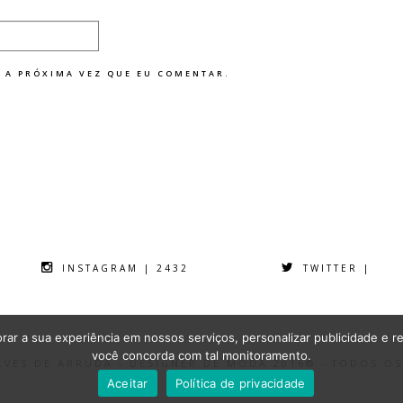
 A PRÓXIMA VEZ QUE EU COMENTAR.
INSTAGRAM | 2432
TWITTER |
ar a sua experiência em nossos serviços, personalizar publicidade e re
você concorda com tal monitoramento.
ALVES DE ARRUDA - DESIGNER DE MODA 2016® - TODOS O
Aceitar
Política de privacidade