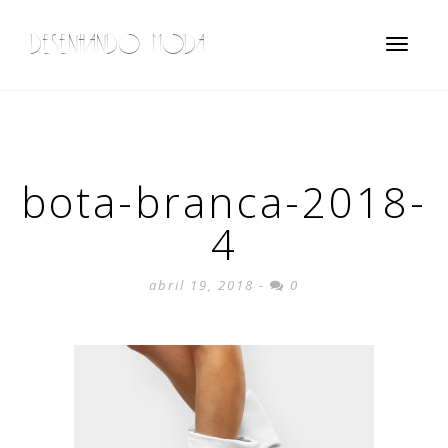
DESENHANDO MODA
Toggle
navigatio
bota-branca-2018-
4
abril 19, 2018 -
0