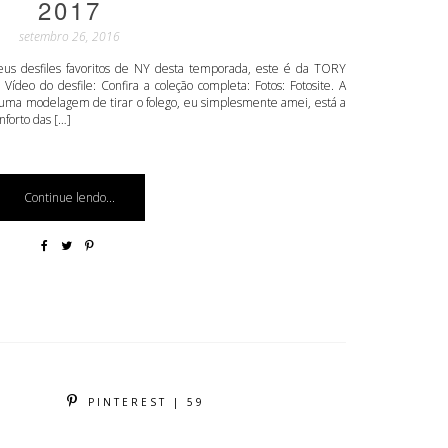
2017
setembro 26, 2016
us desfiles favoritos de NY desta temporada, este é da TORY
eo do desfile: Confira a coleção completa: Fotos: Fotosite. A
 uma modelagem de tirar o folego, eu simplesmente amei, está a
nforto das […]
Continue lendo...
PINTEREST | 59