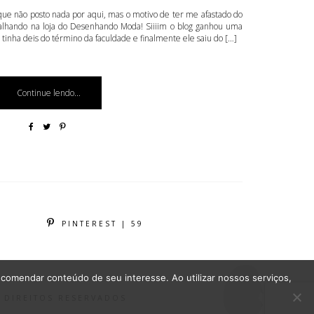
ue não posto nada por aqui, mas o motivo de ter me afastado do
balhando na loja do Desenhando Moda! Siiiim o blog ganhou uma
 tinha deis do término da faculdade e finalmente ele saiu do […]
Continue lendo...
PINTEREST | 59
comendar conteúdo de seu interesse. Ao utilizar nossos serviços,
S DIREITOS RESERVADOS