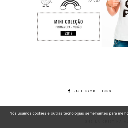
FACEBOOK | 1880
Nós usamos cookies e outras tecnologias semelhantes para melhor
SHEILA CRISTINA 