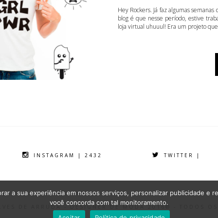
Hey Rockers. Já faz algumas semanas q
blog é que nesse período, estive tra
loja virtual uhuuul! Era um projeto que
INSTAGRAM | 2432
TWITTER |
ar a sua experiência em nossos serviços, personalizar publicidade e re
você concorda com tal monitoramento.
ALVES DE ARRUDA - DESIGNER DE MODA 2016® - TODOS O
Aceitar
Política de privacidade