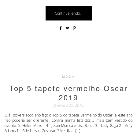
Continue lendo...
MODA
Top 5 tapete vermelho Oscar
2019
fevereiro 25, 2019
Olá Rockers.Todo ano faço o Top 5 do tapete vermelho do Oscar, e este ano
não poderia ser diferente! Confira minha lista dos 5 mais bem vestido do
evento. 5- Helen Mirren 4 – Jason Momoa e Lisa Bonet 3 – Lady Gaga 2 – Amy
Adams 1 – Brie Larson Gostaram? Me diz ai […]