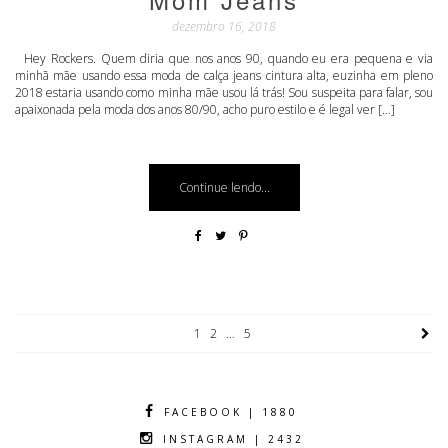
dezembro 16, 2018
Hey Rockers. Quem diria que nos anos 90, quando eu era pequena e via
minhã mãe usando essa moda de calça jeans cintura alta, euzinha em pleno
2018 estaria usando como minha mãe usou lá trás! Sou suspeita para falar, sou
apaixonada pela moda dos anos 80/90, acho puro estilo e é legal ver […]
Continue lendo...
1
2
…
5
FACEBOOK | 1880
INSTAGRAM | 2432