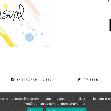
INSTAGRAM | 2432
TWITTER |
ar a sua experiência em nossos serviços, personalizar publicidade e re
você concorda com tal monitoramento.
ALVES DE ARRUDA - DESIGNER DE MODA 2016® - TODOS O