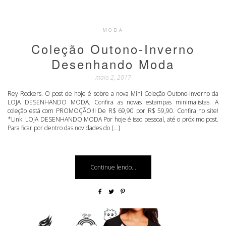
MODA
Coleção Outono-Inverno
Desenhando Moda
maio 2, 2017
Rey Rockers. O post de hoje é sobre a nova Mini Coleção Outono-Inverno da
LOJA DESENHANDO MODA. Confira as novas estampas minimalistas. A
coleção está com PROMOÇÃO!!! De R$ 69,90 por R$ 59,90. Confira no site!
*Link: LOJA DESENHANDO MODA Por hoje é isso pessoal, até o próximo post.
Para ficar por dentro das novidades do […]
Continue lendo...