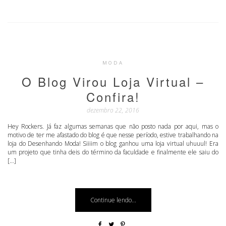
MODA
O Blog Virou Loja Virtual –
Confira!
dezembro 22, 2016
Hey Rockers. Já faz algumas semanas que não posto nada por aqui, mas o
motivo de ter me afastado do blog é que nesse período, estive trabalhando na
loja do Desenhando Moda! Siiiim o blog ganhou uma loja virtual uhuuul! Era
um projeto que tinha deis do término da faculdade e finalmente ele saiu do
[…]
Continue lendo...